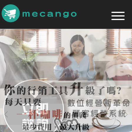
跳
到
主
要
內
容
區