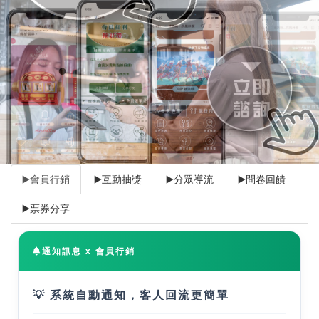
▶️會員行銷
▶️互動抽獎
▶️分眾導流
▶️問卷回饋
▶️票券分享
通知訊息 x 會員行銷
💡 系統自動通知，客人回流更簡單