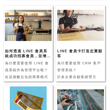
如何透過 LINE 會員系
LINE 會員卡打造忠實顧
統成功招募會員，並增加
客
來客數？
為什麼需要使用 LINE 會
為什麼要使用 CRM 客戶
員系統作為管理平台呢？
管理系統？
在這個數位化的商業模式
許多企業在顧客經營方
下，業者陸續面臨許多挑
面，會透過 CRM 客戶管
戰，像是實體店家面臨的
理系統輔助企業管理，並
銷售問題、新客難找導致
維繫客戶之間的良好關
客流變少、同業競爭力提
係。由此可見，CRM 客戶