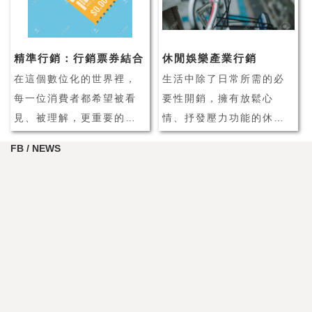
升等問題。而網路的發達
關係管理系統在企業經營
讓消費者可以更輕易的上
管理上，正扮演著相當重
網購物、比價，這些發展
要的角色之一！
精準行銷：行銷票券結合
休閒娛樂產業行銷
對於實體店...
什麼是 CRM 客戶管
在這個數位化的世界裡，
生活中除了日常所需的必
理...
每一位消費者都希望被看
要性開銷，擁有放鬆心
見、被理解，更重要的
情、抒發壓力功能的休閒
是，他們希望接收到的訊
娛樂活動，也逐漸成為消
FB / NEWS
息是針對他們的需求量身
費者的生活必需品之一。
打造的。這就是我們今天
隨著數位科技發展，休閒
要討論的主題：行銷票券
娛樂產業活動種類更趨多
優惠的精準行銷，以及如
元化，消費者也擁有更多
何結合 LINE 會員系統實
休閒娛樂的選擇，消費者
現個人化再行銷。個人化
不再只會從事單一性的活
行銷，這個詞你可...
動、也不再輕易對單一
品...