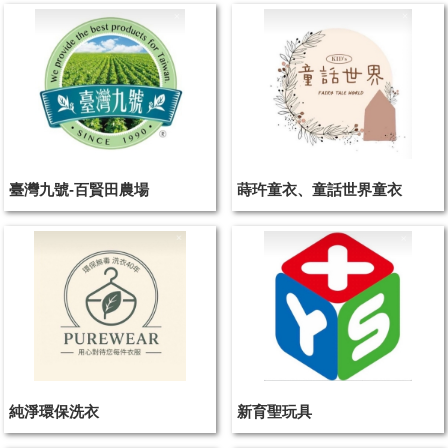
臺灣九號-百賢田農場
蒔玝童衣、童話世界童衣
純淨環保洗衣
新育聖玩具