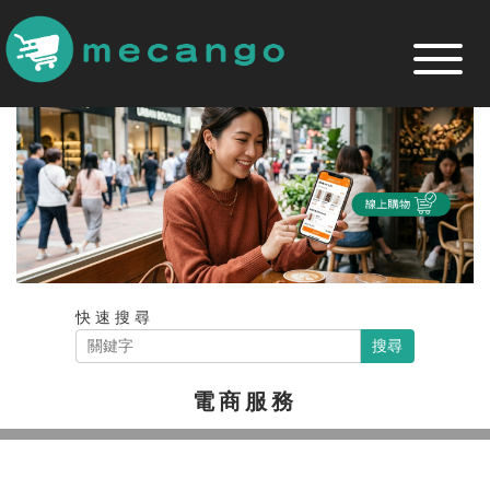
跳
到
主
要
內
容
區
快速搜尋
搜尋
電商服務