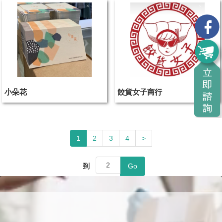
小朵花
餃貨女子商行
1
2
3
4
>
到
Go