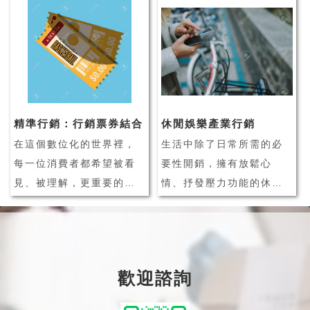
戰，像是實體店家面臨的
理系統輔助企業管理，並
銷售問題、新客難找導致
維繫客戶之間的良好關
客流變少、同業競爭力提
係。由此可見，CRM 客戶
升等問題。而網路的發達
關係管理系統在企業經營
讓消費者可以更輕易的上
管理上，正扮演著相當重
網購物、比價，這些發展
要的角色之一！
精準行銷：行銷票券結合
休閒娛樂產業行銷
對於實體店...
什麼是 CRM 客戶管
在這個數位化的世界裡，
生活中除了日常所需的必
理...
每一位消費者都希望被看
要性開銷，擁有放鬆心
見、被理解，更重要的
情、抒發壓力功能的休閒
是，他們希望接收到的訊
娛樂活動，也逐漸成為消
息是針對他們的需求量身
費者的生活必需品之一。
打造的。這就是我們今天
隨著數位科技發展，休閒
要討論的主題：行銷票券
娛樂產業活動種類更趨多
歡迎諮詢
優惠的精準行銷，以及如
元化，消費者也擁有更多
何結合 LINE 會員系統實
休閒娛樂的選擇，消費者