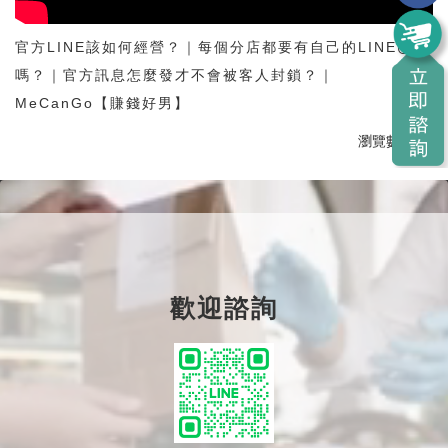
官方LINE該如何經營？｜每個分店都要有自己的LINE@
嗎？｜官方訊息怎麼發才不會被客人封鎖？｜
MeCanGo【賺錢好男】
瀏覽數:
660
歡迎諮詢