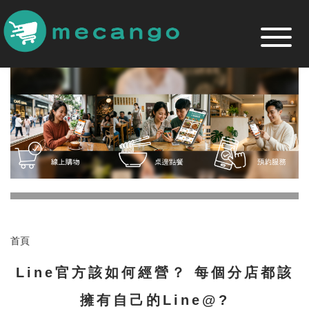
跳
到
主
要
內
容
區
首頁
Line官方該如何經營？ 每個分店都該
擁有自己的Line@?