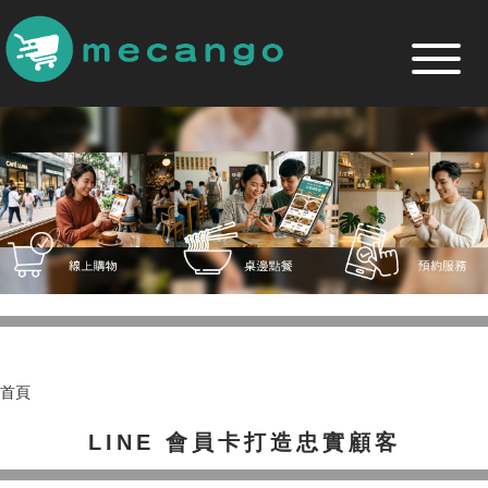
跳
到
主
要
內
容
區
首頁
LINE 會員卡打造忠實顧客