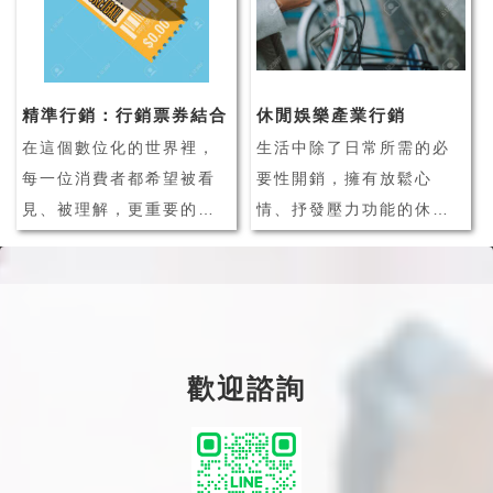
升等問題。而網路的發達
關係管理系統在企業經營
讓消費者可以更輕易的上
管理上，正扮演著相當重
網購物、比價，這些發展
要的角色之一！
精準行銷：行銷票券結合
休閒娛樂產業行銷
對於實體店...
什麼是 CRM 客戶管
在這個數位化的世界裡，
生活中除了日常所需的必
理...
每一位消費者都希望被看
要性開銷，擁有放鬆心
見、被理解，更重要的
情、抒發壓力功能的休閒
是，他們希望接收到的訊
娛樂活動，也逐漸成為消
息是針對他們的需求量身
費者的生活必需品之一。
打造的。這就是我們今天
隨著數位科技發展，休閒
要討論的主題：行銷票券
娛樂產業活動種類更趨多
優惠的精準行銷，以及如
元化，消費者也擁有更多
歡迎諮詢
何結合 LINE 會員系統實
休閒娛樂的選擇，消費者
現個人化再行銷。個人化
不再只會從事單一性的活
行銷，這個詞你可...
動、也不再輕易對單一
品...