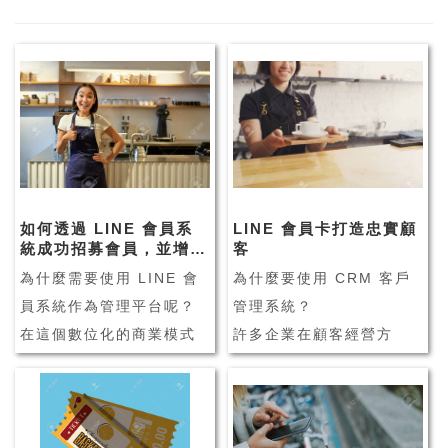
如何透過 LINE 會員系
LINE 會員卡打造忠實顧
統成功招募會員，並增加
客
來客數？
為什麼需要使用 LINE 會
為什麼要使用 CRM 客戶
員系統作為管理平台呢？
管理系統？
在這個數位化的商業模式
許多企業在顧客經營方
下，業者陸續面臨許多挑
面，會透過 CRM 客戶管
戰，像是實體店家面臨的
理系統輔助企業管理，並
銷售問題、新客難找導致
維繫客戶之間的良好關
客流變少、同業競爭力提
係。由此可見，CRM 客戶