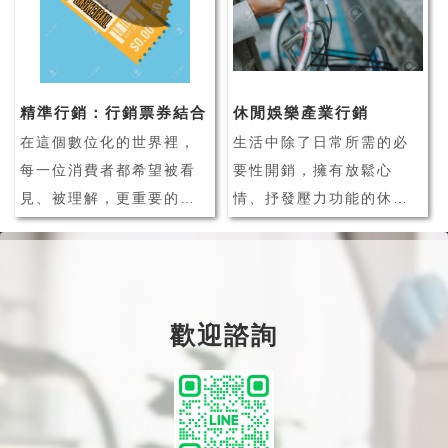
客流變少、同業競爭力提
係。由此可見，CRM 客戶
升等問題。而網路的發達
關係管理系統在企業經營
讓消費者可以更輕易的上
管理上，正扮演著相當重
網購物、比價，這些發展
要的角色之一！
精準行銷：行銷票券結合
休閒娛樂產業行銷
對於實體店...
什麼是 CRM 客戶管
在這個數位化的世界裡，
生活中除了日常所需的必
理...
每一位消費者都希望被看
要性開銷，擁有放鬆心
見、被理解，更重要的
情、抒發壓力功能的休閒
是，他們希望接收到的訊
娛樂活動，也逐漸成為消
息是針對他們的需求量身
費者的生活必需品之一。
打造的。這就是我們今天
隨著數位科技發展，休閒
要討論的主題：行銷票券
娛樂產業活動種類更趨多
歡迎諮詢
優惠的精準行銷，以及如
元化，消費者也擁有更多
何結合 LINE 會員系統實
休閒娛樂的選擇，消費者
現個人化再行銷。個人化
不再只會從事單一性的活
行銷，這個詞你可...
動、也不再輕易對單一