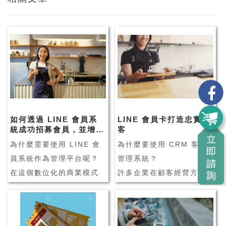
如何透過 LINE 會員系
LINE 會員卡打造忠實顧
統成功招募會員，並增加
客
來客數？
為什麼需要使用 LINE 會
為什麼要使用 CRM 客戶
員系統作為管理平台呢？
管理系統？
在這個數位化的商業模式
許多企業在顧客經營方
下，業者陸續面臨許多挑
面，會透過 CRM 客戶管
戰，像是實體店家面臨的
理系統輔助企業管理，並
銷售問題、新客難找導致
維繫客戶之間的良好關