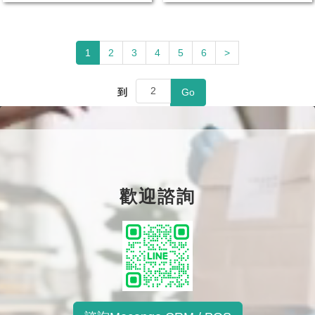
1
2
3
4
5
6
>
到
Go
歡迎諮詢