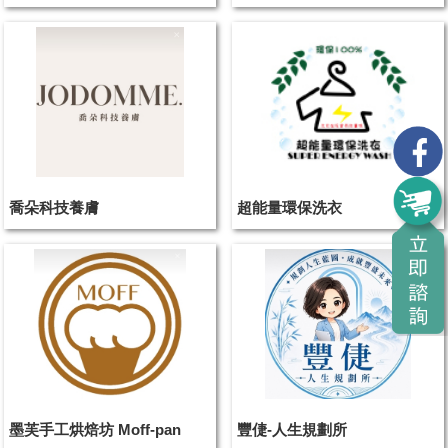
喬朵科技養膚
超能量環保洗衣
墨芙手工烘焙坊 Moff-pan
豐倢-人生規劃所