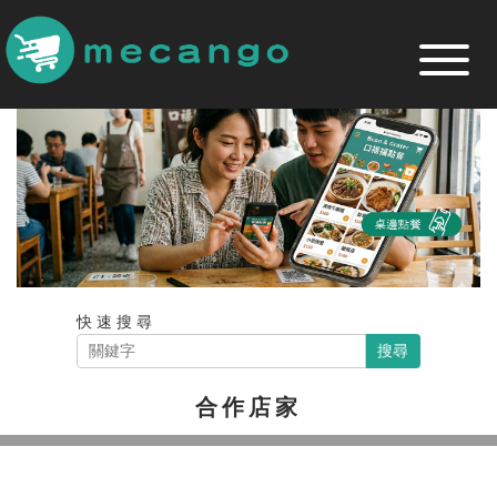
跳
到
主
要
內
容
區
快速搜尋
搜尋
合作店家