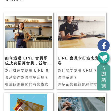
如何透過 LINE 會員系
LINE 會員卡打造忠實顧
統成功招募會員，並增加
客
來客數？
為什麼需要使用 LINE 會
為什麼要使用 CRM 客戶
員系統作為管理平台呢？
管理系統？
在這個數位化的商業模式
許多企業在顧客經營方
下，業者陸續面臨許多挑
面，會透過 CRM 客戶管
戰，像是實體店家面臨的
理系統輔助企業管理，並
銷售問題、新客難找導致
維繫客戶之間的良好關