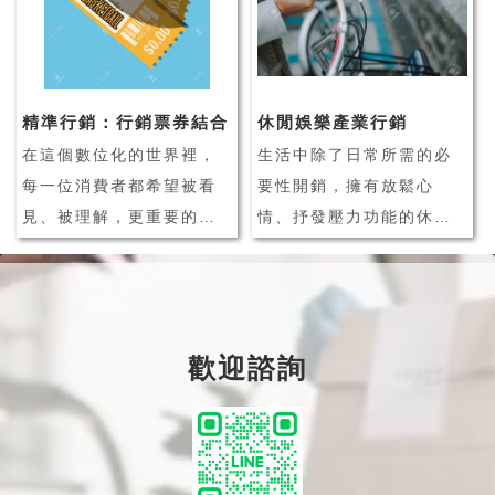
客流變少、同業競爭力提
係。由此可見，CRM 客戶
升等問題。而網路的發達
關係管理系統在企業經營
讓消費者可以更輕易的上
管理上，正扮演著相當重
網購物、比價，這些發展
要的角色之一！
精準行銷：行銷票券結合
休閒娛樂產業行銷
對於實體店...
什麼是 CRM 客戶管
在這個數位化的世界裡，
生活中除了日常所需的必
理...
每一位消費者都希望被看
要性開銷，擁有放鬆心
見、被理解，更重要的
情、抒發壓力功能的休閒
是，他們希望接收到的訊
娛樂活動，也逐漸成為消
息是針對他們的需求量身
費者的生活必需品之一。
打造的。這就是我們今天
隨著數位科技發展，休閒
要討論的主題：行銷票券
娛樂產業活動種類更趨多
歡迎諮詢
優惠的精準行銷，以及如
元化，消費者也擁有更多
何結合 LINE 會員系統實
休閒娛樂的選擇，消費者
現個人化再行銷。個人化
不再只會從事單一性的活
行銷，這個詞你可...
動、也不再輕易對單一
品...