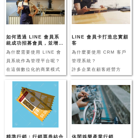
如何透過 LINE 會員系
LINE 會員卡打造忠實顧
統成功招募會員，並增加
客
來客數？
為什麼需要使用 LINE 會
為什麼要使用 CRM 客戶
員系統作為管理平台呢？
管理系統？
在這個數位化的商業模式
許多企業在顧客經營方
下，業者陸續面臨許多挑
面，會透過 CRM 客戶管
戰，像是實體店家面臨的
理系統輔助企業管理，並
銷售問題、新客難找導致
維繫客戶之間的良好關
客流變少、同業競爭力提
係。由此可見，CRM 客戶
升等問題。而網路的發達
關係管理系統在企業經營
讓消費者可以更輕易的上
管理上，正扮演著相當重
網購物、比價，這些發展
要的角色之一！
精準行銷：行銷票券結合
休閒娛樂產業行銷