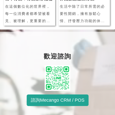
對於實體店...
什麼是 CRM 客戶管
在這個數位化的世界裡，
生活中除了日常所需的必
理...
每一位消費者都希望被看
要性開銷，擁有放鬆心
見、被理解，更重要的
情、抒發壓力功能的休閒
是，他們希望接收到的訊
娛樂活動，也逐漸成為消
息是針對他們的需求量身
費者的生活必需品之一。
打造的。這就是我們今天
隨著數位科技發展，休閒
要討論的主題：行銷票券
娛樂產業活動種類更趨多
歡迎諮詢
優惠的精準行銷，以及如
元化，消費者也擁有更多
何結合 LINE 會員系統實
休閒娛樂的選擇，消費者
現個人化再行銷。個人化
不再只會從事單一性的活
行銷，這個詞你可...
動、也不再輕易對單一
品...
諮詢Mecango CRM / POS