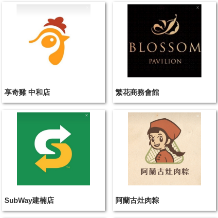
享奇雞 中和店
繁花商務會館
SubWay建楠店
阿蘭古灶肉粽