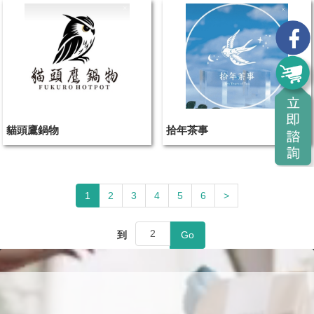
貓頭鷹鍋物
拾年茶事
1
2
3
4
5
6
>
到
Go