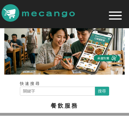
跳
到
主
要
內
容
區
快速搜尋
搜尋
餐飲服務