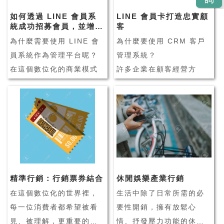
如何透過 LINE 會員系
LINE 會員卡打造忠實顧
統成功招募會員，並增加
客
來客數？
為什麼需要使用 LINE 會
為什麼要使用 CRM 客戶
員系統作為管理平台呢？
管理系統？
在這個數位化的商業模式
許多企業在顧客經營方
下，業者陸續面臨許多挑
面，會透過 CRM 客戶管
戰，像是實體店家面臨的
理系統輔助企業管理，並
銷售問題、新客難找導致
維繫客戶之間的良好關
客流變少、同業競爭力提
係。由此可見，CRM 客戶
升等問題。而網路的發達
關係管理系統在企業經營
讓消費者可以更輕易的上
管理上，正扮演著相當重
網購物、比價，這些發展
要的角色之一！
精準行銷：行銷票券結合
休閒娛樂產業行銷
對於實體店...
什麼是 CRM 客戶管
在這個數位化的世界裡，
生活中除了日常所需的必
理...
每一位消費者都希望被看
要性開銷，擁有放鬆心
見、被理解，更重要的
情、抒發壓力功能的休閒