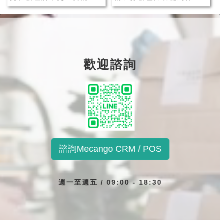
是，他們希望接收到的訊
娛樂活動，也逐漸成為消
息是針對他們的需求量身
費者的生活必需品之一。
打造的。這就是我們今天
隨著數位科技發展，休閒
要討論的主題：行銷票券
娛樂產業活動種類更趨多
歡迎諮詢
優惠的精準行銷，以及如
元化，消費者也擁有更多
何結合 LINE 會員系統實
休閒娛樂的選擇，消費者
現個人化再行銷。個人化
不再只會從事單一性的活
行銷，這個詞你可...
動、也不再輕易對單一
品...
諮詢Mecango CRM / POS
週一至週五 / 09:00 - 18:30