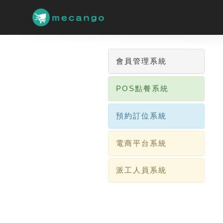
跳
到
主
要
內
容
會員管理系統
區
POS點餐系統
預約訂位系統
電商平台系統
派工人員系統