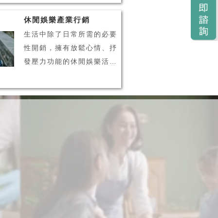
輔助企業管理，並維繫客戶
休閒娛樂產業行銷
之間的良好關係。由此可
生活中除了日常所需的必要
見，CRM 客戶關係管理系
性開銷，擁有放鬆心情、抒
統在企業經營管理上，正扮
發壓力功能的休閒娛樂活
演著相當重要的角色之一！
動，也逐漸成為消費者的生
什麼是 CRM 客戶管
活必需品之一。隨著數位科
理...
技發展，休閒娛樂產業活動
種類更趨多元化，消費者也
擁有更多休閒娛樂的選擇，
消費者不再只會從事單一性
的活動、也不再輕易對單一
品...