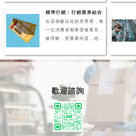
戰，像是實體店家面臨的銷
精準行銷：行銷票券結合
售問題、新客難找導致客流
在這個數位化的世界裡，每
變少、同業競爭力提升等問
一位消費者都希望被看見、
題。而網路的發達讓消費者
被理解，更重要的是，他們
可以更輕易的上網購物、比
希望接收到的訊息是針對他
價，這些發展對於實體店...
們的需求量身打造的。這就
是我們今天要討論的主題：
行銷票券優惠的精準行銷，
以及如何結合 LINE 會員
歡迎諮詢
系統實現個人化再行銷。個
人化行銷，這個詞你可...