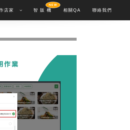
NEW
作店家
智 販 機
相關QA
聯絡我們