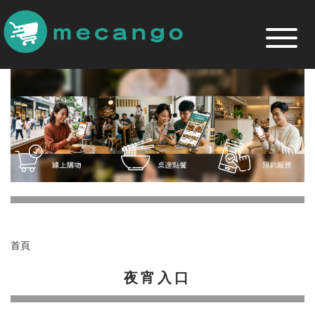
跳
到
主
要
內
容
區
首頁
夜宵入口