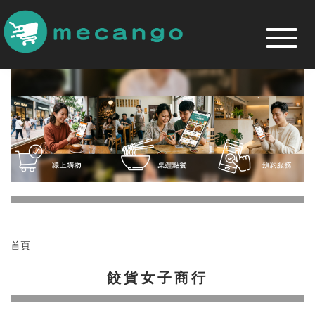
跳
到
主
要
內
容
區
首頁
餃貨女子商行