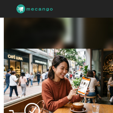
跳
到
主
要
內
容
區