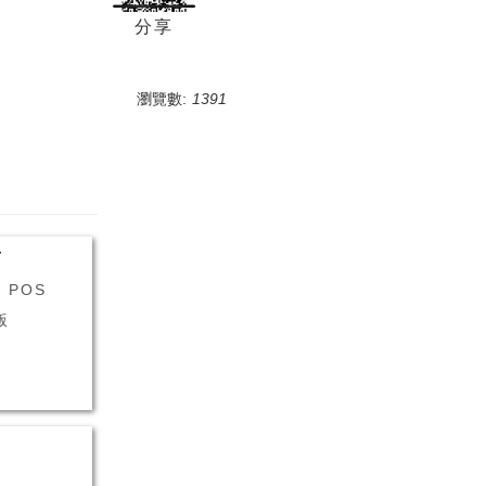
分享
瀏覽數:
1391
T
+ POS
店版