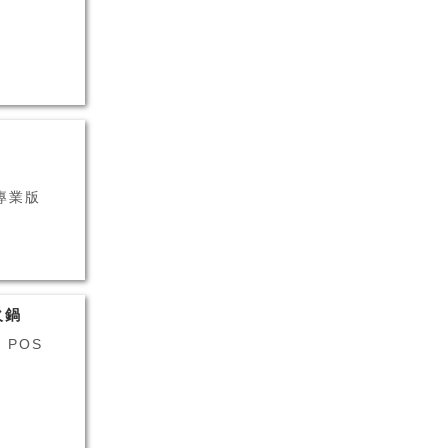
車美容 #專業版
火鍋
+ POS