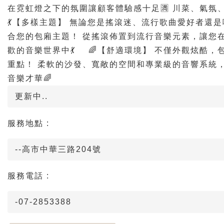
在霓虹燈之下的氛圍讓顧客體驗感十足🈵 川菜、氣氛
💃【多樣主題】 無論您是搖滾迷、流行歌曲愛好者還
合您的包廂主題！ 從搖滾佈置到流行音樂元素，讓您
歡的音樂世界中💃 ⠀ 🌈【舒適環境】 不僅外觀炫酷
重點！ 柔軟的沙發、寬敞的空間和專業級的音響系統
音樂才華🌈
更新中..
服務地點 :
--高市中華三路204號
服務電話 :
-07-2853388