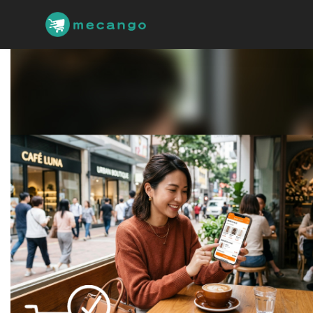
跳
到
主
要
內
容
區