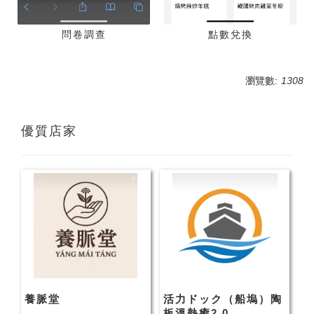
問卷調查
點數兌換
瀏覽數:
1308
優質店家
養脈堂
活力ドック（船塢）陶
板溫熱癒2.0