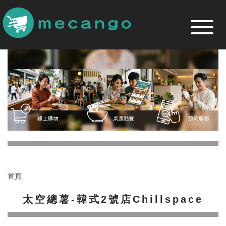
跳
到
主
要
內
容
區
首頁
太空總薯-韓式2號店Chillspace