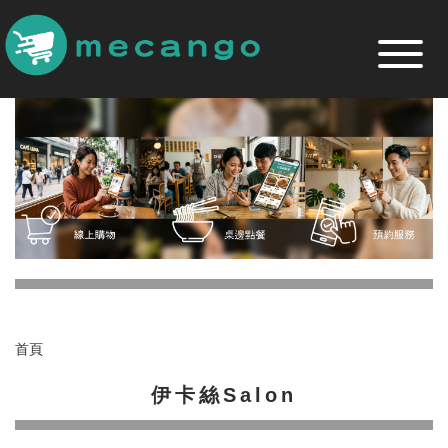
跳
到
主
要
內
容
區
首頁
伊卡絲Salon