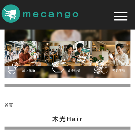
跳
到
主
要
內
容
區
首頁
木光Hair