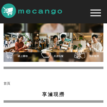
跳
到
主
要
內
容
區
首頁
享滷現撈