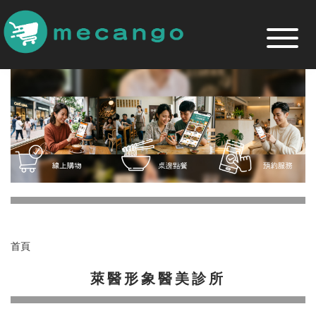
跳
到
主
要
內
容
區
首頁
萊醫形象醫美診所