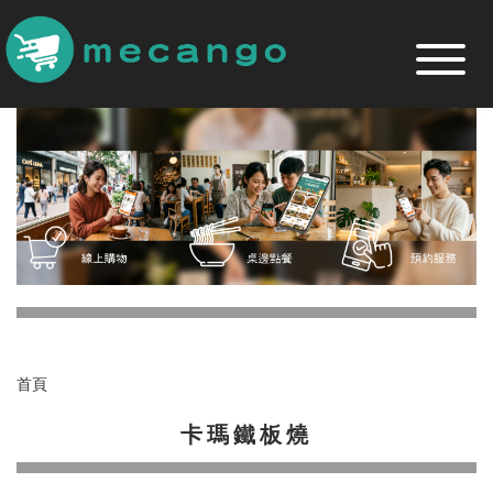
跳
到
主
要
內
容
區
首頁
卡瑪鐵板燒