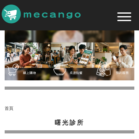
跳
到
主
要
內
容
區
首頁
曙光診所