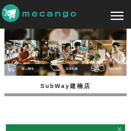
跳
到
主
要
內
容
區
SubWay建楠店