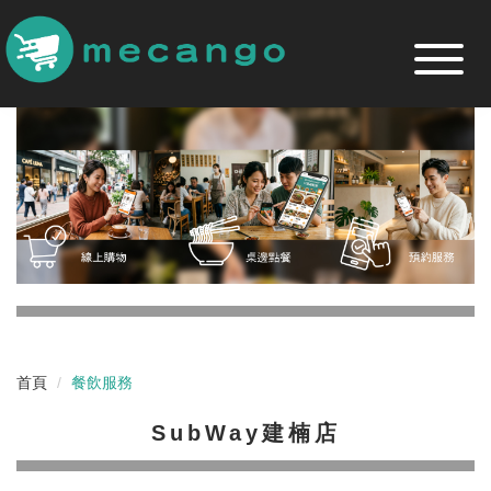
跳
到
主
要
內
容
區
首頁
餐飲服務
SubWay建楠店