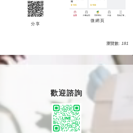
微網頁
分享
瀏覽數:
181
歡迎諮詢