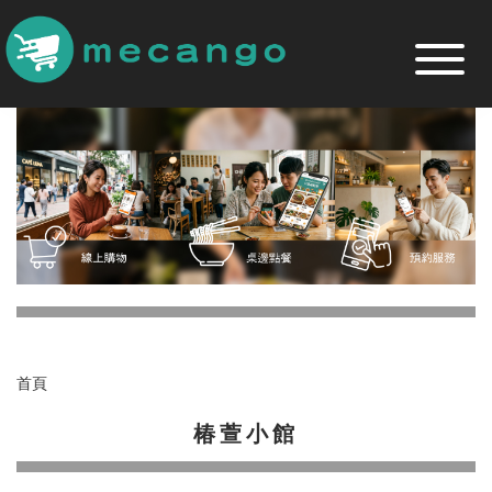
跳
到
主
要
內
容
區
首頁
椿萱小館