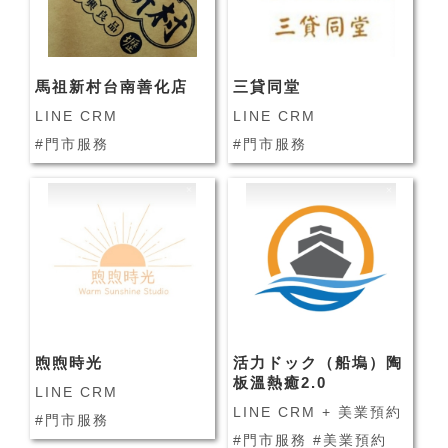
馬祖新村台南善化店
三貸同堂
LINE CRM
LINE CRM
#門市服務
#門市服務
煦煦時光
活力ドック（船塢）陶
板溫熱癒2.0
LINE CRM
LINE CRM + 美業預約
#門市服務
#門市服務 #美業預約