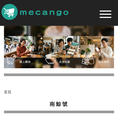
跳
到
主
要
內
容
區
首頁
南鯨號