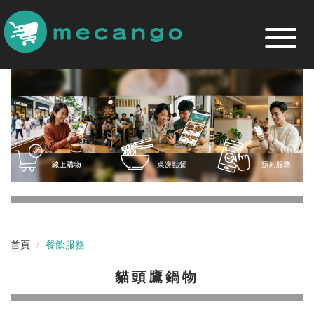
跳
到
主
要
內
容
區
首頁
餐飲服務
貓頭鷹鍋物