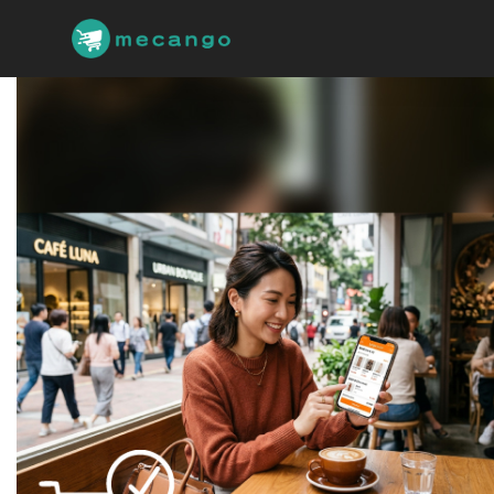
跳
到
主
要
內
容
區