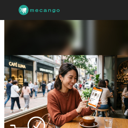
跳
到
主
要
內
容
區